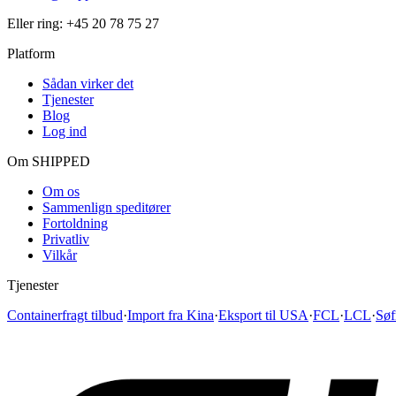
Eller ring:
+45 20 78 75 27
Platform
Sådan virker det
Tjenester
Blog
Log ind
Om SHIPPED
Om os
Sammenlign speditører
Fortoldning
Privatliv
Vilkår
Tjenester
Containerfragt tilbud
·
Import fra Kina
·
Eksport til USA
·
FCL
·
LCL
·
Søf