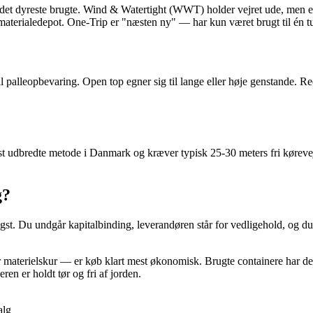
k det dyreste brugte. Wind & Watertight (WWT) holder vejret ude, men er
aterialedepot. One-Trip er "næsten ny" — har kun været brugt til én tu
il palleopbevaring. Open top egner sig til lange eller høje genstande. 
est udbredte metode i Danmark og kræver typisk 25-30 meters fri køreve
g?
ligst. Du undgår kapitalbinding, leverandøren står for vedligehold, og du
materielskur — er køb klart mest økonomisk. Brugte containere har desu
ren er holdt tør og fri af jorden.
alg