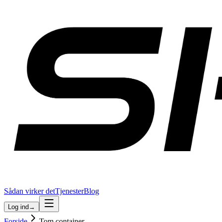
Sådan virker det
Tjenester
Blog
Log ind
→
Forside
Tom container