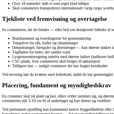
Over 18 måneder: køb er som regel klart billigst
Skal containeren transporteres internationalt: vælg cargo wor
Tjekliste ved fremvisning og overtagelse
Se containeren, før du betaler — eller bed om detaljerede billeder af 
Bundrammen og tværdragerne for gennemtæring
Trægulvet for råd, huller og olieplamager
Dørpakninger, hængsler og låsestænger — kan dørene lukkes tæ
Tagfladen for buler, der samler vand
Lysgennemtrængning indefra med dørene lukket (indikerer hull
CSC-plade, hvis containeren skal bruges til søtransport
Tidligere last — undgå containere der har fragtet kemikalier
Ved levering bør du kvittere med forbehold, indtil du har gennemgået 
Placering, fundament og myndighedskrav
En container skal stå plant og fast, ellers vrider rammen sig, og døre
containeren står 5-10 cm fri af underlaget og kan dræne og ventilere.
Ved permanent opstilling kan kommunen kræve byggetilladelse eller land
forvaltning, inden containeren leveres — det er væsentligt billigere end