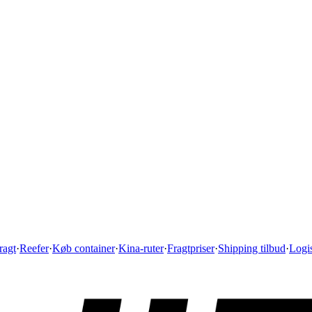
ragt
·
Reefer
·
Køb container
·
Kina-ruter
·
Fragtpriser
·
Shipping tilbud
·
Logis