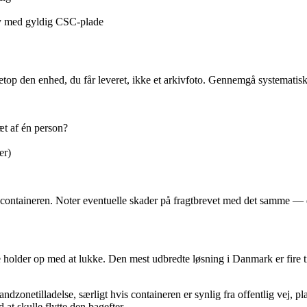
thy med gyldig CSC-plade
netop den enhed, du får leveret, ikke et arkivfoto. Gennemgå systematisk
t af én person?
er)
containeren. Noter eventuelle skader på fragtbrevet med det samme — de
ne holder op med at lukke. Den mest udbredte løsning i Danmark er fire t
zonetilladelse, særligt hvis containeren er synlig fra offentlig vej, pla
 at skulle flytte den bagefter.