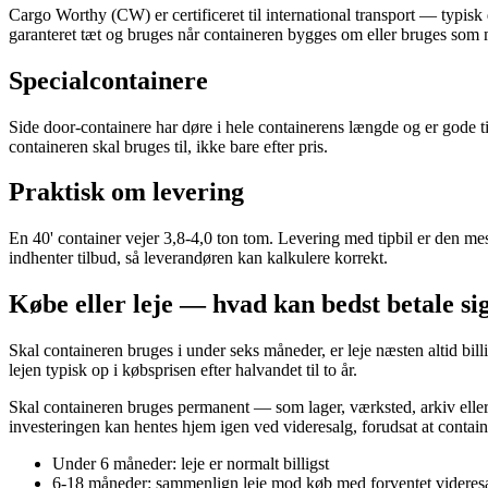
Cargo Worthy (CW) er certificeret til international transport — typis
garanteret tæt og bruges når containeren bygges om eller bruges som m
Specialcontainere
Side door-containere har døre i hele containerens længde og er gode t
containeren skal bruges til, ikke bare efter pris.
Praktisk om levering
En 40' container vejer 3,8-4,0 ton tom. Levering med tipbil er den m
indhenter tilbud, så leverandøren kan kalkulere korrekt.
Købe eller leje — hvad kan bedst betale si
Skal containeren bruges i under seks måneder, er leje næsten altid bil
lejen typisk op i købsprisen efter halvandet til to år.
Skal containeren bruges permanent — som lager, værksted, arkiv eller 
investeringen kan hentes hjem igen ved videresalg, forudsat at containe
Under 6 måneder: leje er normalt billigst
6-18 måneder: sammenlign leje mod køb med forventet videres