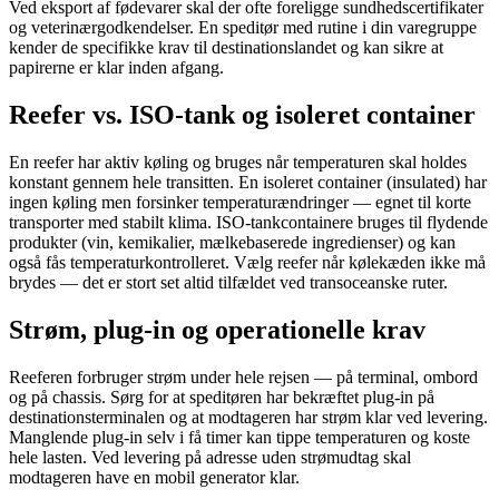
Ved eksport af fødevarer skal der ofte foreligge sundhedscertifikater
og veterinærgodkendelser. En speditør med rutine i din varegruppe
kender de specifikke krav til destinationslandet og kan sikre at
papirerne er klar inden afgang.
Reefer vs. ISO-tank og isoleret container
En reefer har aktiv køling og bruges når temperaturen skal holdes
konstant gennem hele transitten. En isoleret container (insulated) har
ingen køling men forsinker temperaturændringer — egnet til korte
transporter med stabilt klima. ISO-tankcontainere bruges til flydende
produkter (vin, kemikalier, mælkebaserede ingredienser) og kan
også fås temperaturkontrolleret. Vælg reefer når kølekæden ikke må
brydes — det er stort set altid tilfældet ved transoceanske ruter.
Strøm, plug-in og operationelle krav
Reeferen forbruger strøm under hele rejsen — på terminal, ombord
og på chassis. Sørg for at speditøren har bekræftet plug-in på
destinationsterminalen og at modtageren har strøm klar ved levering.
Manglende plug-in selv i få timer kan tippe temperaturen og koste
hele lasten. Ved levering på adresse uden strømudtag skal
modtageren have en mobil generator klar.