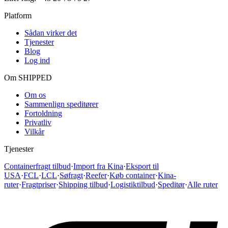
Platform
Sådan virker det
Tjenester
Blog
Log ind
Om SHIPPED
Om os
Sammenlign speditører
Fortoldning
Privatliv
Vilkår
Tjenester
Containerfragt tilbud
·
Import fra Kina
·
Eksport til
USA
·
FCL
·
LCL
·
Søfragt
·
Reefer
·
Køb container
·
Kina-
ruter
·
Fragtpriser
·
Shipping tilbud
·
Logistiktilbud
·
Speditør
·
Alle ruter