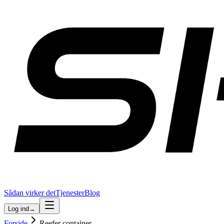
Sådan virker det
Tjenester
Blog
Log ind
→
Forside
Reefer container