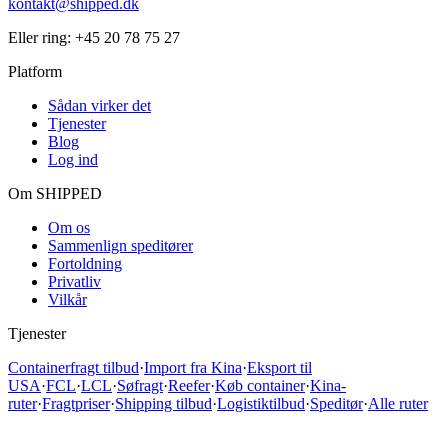
kontakt@shipped.dk
Eller ring:
+45 20 78 75 27
Platform
Sådan virker det
Tjenester
Blog
Log ind
Om SHIPPED
Om os
Sammenlign speditører
Fortoldning
Privatliv
Vilkår
Tjenester
Containerfragt tilbud
·
Import fra Kina
·
Eksport til
USA
·
FCL
·
LCL
·
Søfragt
·
Reefer
·
Køb container
·
Kina-
ruter
·
Fragtpriser
·
Shipping tilbud
·
Logistiktilbud
·
Speditør
·
Alle ruter