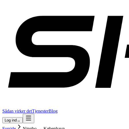
Sådan virker det
Tjenester
Blog
Log ind
→
Forside
Ningbo → København